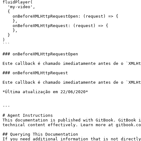
fluidPlayer(

  'my-video',

  {

    onBeforeXMLHttpRequestOpen: (request) => {

    },

    onBeforeXMLHttpRequest: (request) => {

    },

  }

)

```

### onBeforeXMLHttpRequestOpen

Este callback é chamado imediatamente antes de o `XMLHt
### onBeforeXMLHttpRequest

Este callback é chamado imediatamente antes de o `XMLHt
*Última atualização em 22/06/2020*

---

# Agent Instructions

This documentation is published with GitBook. GitBook i
technical content effectively. Learn more at gitbook.co
## Querying This Documentation

If you need additional information that is not directly