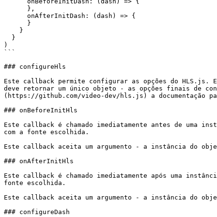
      onBeforeInitDash: (dash) => {

      },

      onAfterInitDash: (dash) => {

      }

    }

  }

)

```

### configureHls

Este callback permite configurar as opções do HLS.js. E
deve retornar um único objeto - as opções finais de con
(https://github.com/video-dev/hls.js) a documentação pa
### onBeforeInitHls

Este callback é chamado imediatamente antes de uma inst
com a fonte escolhida.

Este callback aceita um argumento - a instância do obje
### onAfterInitHls

Este callback é chamado imediatamente após uma instânci
fonte escolhida.

Este callback aceita um argumento - a instância do obje
### configureDash
