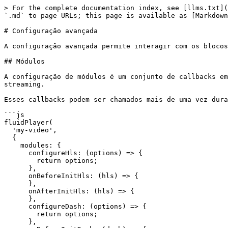
> For the complete documentation index, see [llms.txt](
`.md` to page URLs; this page is available as [Markdown
# Configuração avançada

A configuração avançada permite interagir com os blocos
## Módulos

A configuração de módulos é um conjunto de callbacks em
streaming.

Esses callbacks podem ser chamados mais de uma vez dura
```js

fluidPlayer(

  'my-video',

  {

    modules: {

      configureHls: (options) => {

        return options;

      },

      onBeforeInitHls: (hls) => {

      },

      onAfterInitHls: (hls) => {

      },

      configureDash: (options) => {

        return options;

      },
