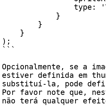
                type: 'VTT'

            }

        }

    }

);

```

Opcionalmente, se a ima
estiver definida em thu
substituí-la, pode defi
Por favor note que, nes
não terá qualquer efeito