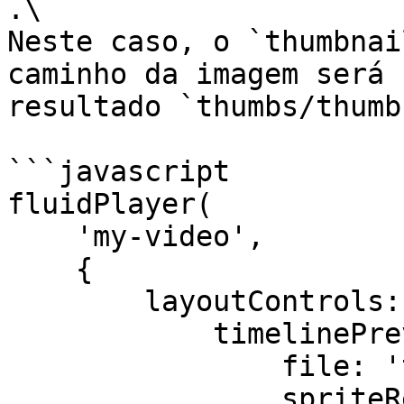
.\

Neste caso, o `thumbnai
caminho da imagem será 
resultado `thumbs/thumb
```javascript

fluidPlayer(

    'my-video',

    {

        layoutControls: {

            timelinePreview: {

                file: 'thumbs/thumbnails.vtt',

                spriteRelativePath: true,
