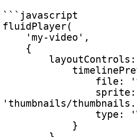
```javascript

fluidPlayer(

    'my-video',

    {

        layoutControls: {

            timelinePreview: {

                file: 'thumbnails/thumbnails.vtt',

                sprite: 
'thumbnails/thumbnails.
                type: 'VTT'

            }

        }
