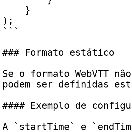
    }

);

```

### Formato estático

Se o formato WebVTT não
podem ser definidas est
#### Exemplo de configu
A `startTime` e `endTim