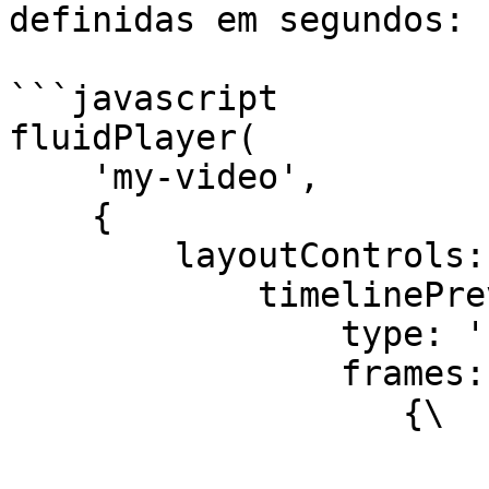
definidas em segundos:

```javascript

fluidPlayer(

    'my-video',

    {

        layoutControls: {

            timelinePreview: {

                type: 'static',

                frames: [\

                   {\

                        startTime: 0,