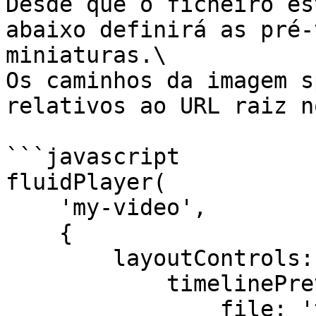
Desde que o ficheiro es
abaixo definirá as pré-
miniaturas.\

Os caminhos da imagem s
relativos ao URL raiz n
```javascript

fluidPlayer(

    'my-video',

    {

        layoutControls: {

            timelinePreview: {

                file: 'thumbnails.vtt',
