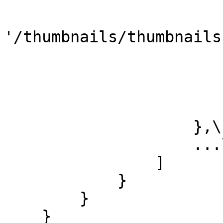
                        endTime: 0.5,
                        image
'/thumbnails/thumbnails
                        x: 0,
                        y: 0,
                        w: 200,
                        h: 84
                    },\

                    ...\ 

                ]

            }

        }

    }
