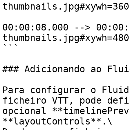
thumbnails.jpg#xywh=360
00:00:08.000 --> 00:00:
thumbnails.jpg#xywh=480
```

### Adicionando ao Flui
Para configurar o Fluid
ficheiro VTT, pode defi
opcional **timelinePrev
**layoutControls**.\
