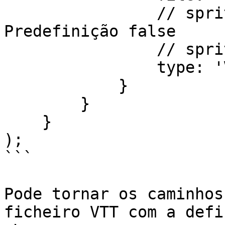
                // spriteRelativePath: true, // 
Predefinição false

                // sprite: 'thumbnails.jpg',

                type: 'VTT'

            }

        }

    }

);

```

Pode tornar os caminhos
ficheiro VTT com a defi