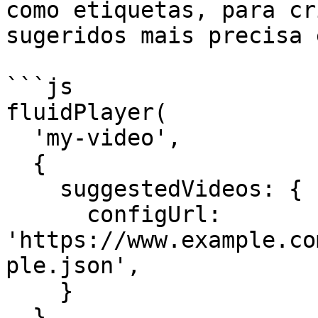
como etiquetas, para cr
sugeridos mais precisa 
```js

fluidPlayer(

  'my-video',

  {

    suggestedVideos: {

      configUrl: 
'https://www.example.co
ple.json',

    }

  }
