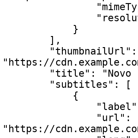
                "mimeType": "video/mp4",

                "resolution": "480p"

            }

        ],

        "thumbnailUrl": 
"https://cdn.example.co
        "title": "Novo horizonte",

        "subtitles": [

            {

                "label": "Inglês",

                "url": 
"https://cdn.example.co