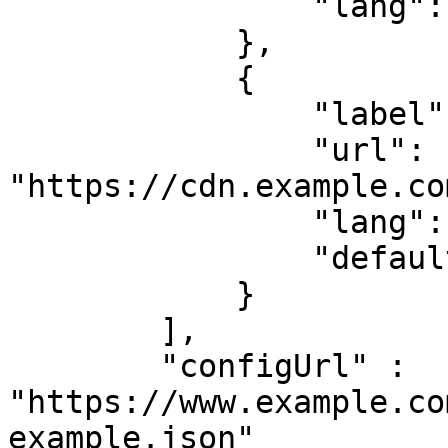
                "lang": "en"

            },

            {

                "label": "Alemão",

                "url": 
"https://cdn.example.co
                "lang": "de",

                "default": true

            }

        ],

        "configUrl" : 
"https://www.example.co
example.json"
