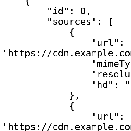
    {

        "id": 0,

        "sources": [

            {

                "url": 
"https://cdn.example.co
                "mimeType": "video/mp4",

                "resolution": "720p",

                "hd": "true"

            },

            {

                "url": 
"https://cdn.example.co