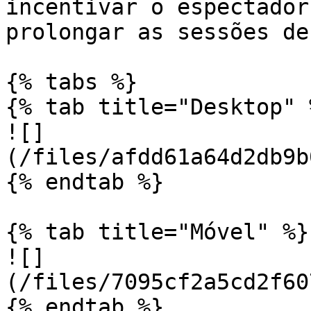
incentivar o espectador
prolongar as sessões de
{% tabs %}

{% tab title="Desktop" %
![]
(/files/afdd61a64d2db9b
{% endtab %}

{% tab title="Móvel" %}

![]
(/files/7095cf2a5cd2f60
{% endtab %}
